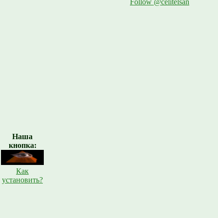
Follow @celitelsan
Наша
кнопка:
Как
установить?