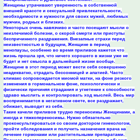
Женщины утрачивают уверенность в собственной
внешней красоте и сексуальной привлекательности,
необходимости и нужности для своих мужей, любимых
мужчин, родных и близких.
Некоторых очень навязчиво и часто посещают мысли о
неизлечимой болезни, о скорой смерти или приступы
беспричинного раздражения. Внезапные страхи перед
неизвестностью в будущем, Женщине в период
менопаузы, особенно во время приливов кажется что
жизнь прошла зря, что ничего хорошего в жизни уже не
будет и нет смысла в дальнейшей жизни вообще.
Женщине в этот период может вести себя совершенно
неадекватно, страдать бессонницей и апатией. Часто
климакс сопровождается миомой матки, на фоне резкого
изменения в гормональном фоне, психологически и
физически причиняя страдания и угнетение к способности
здраво мыслить и контролировать ход мыслей. Весь мир
воспринимается в негативном свете, все раздражает,
обижает, выводит из себя.
Такие качели приливов трудно переносимы Женщинами, а
иногда и тяжкопереносимы. Нужно обязательно
проконсультироваться со своим доктором гинекологом,
пройти обследования и получить назначения врача на
лечение гормонами или растительными препаратами.
Процесс восстановления душевного здоровья обычно