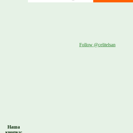
Follow @celitelsan
Наша
кнопка: