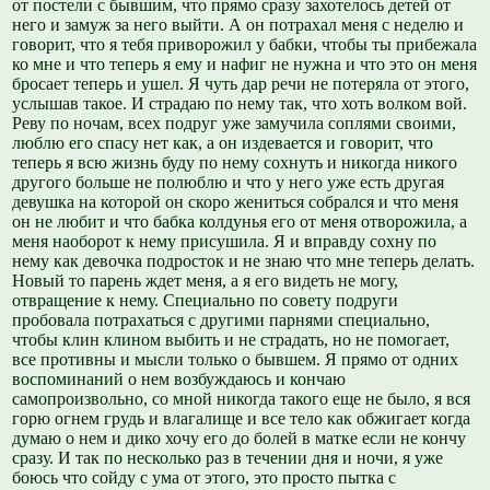
от постели с бывшим, что прямо сразу захотелось детей от
него и замуж за него выйти. А он потрахал меня с неделю и
говорит, что я тебя приворожил у бабки, чтобы ты прибежала
ко мне и что теперь я ему и нафиг не нужна и что это он меня
бросает теперь и ушел. Я чуть дар речи не потеряла от этого,
услышав такое. И страдаю по нему так, что хоть волком вой.
Реву по ночам, всех подруг уже замучила соплями своими,
люблю его спасу нет как, а он издевается и говорит, что
теперь я всю жизнь буду по нему сохнуть и никогда никого
другого больше не полюблю и что у него уже есть другая
девушка на которой он скоро жениться собрался и что меня
он не любит и что бабка колдунья его от меня отворожила, а
меня наоборот к нему присушила. Я и вправду сохну по
нему как девочка подросток и не знаю что мне теперь делать.
Новый то парень ждет меня, а я его видеть не могу,
отвращение к нему. Специально по совету подруги
пробовала потрахаться с другими парнями специально,
чтобы клин клином выбить и не страдать, но не помогает,
все противны и мысли только о бывшем. Я прямо от одних
воспоминаний о нем возбуждаюсь и кончаю
самопроизвольно, со мной никогда такого еще не было, я вся
горю огнем грудь и влагалище и все тело как обжигает когда
думаю о нем и дико хочу его до болей в матке если не кончу
сразу. И так по несколько раз в течении дня и ночи, я уже
боюсь что сойду с ума от этого, это просто пытка с