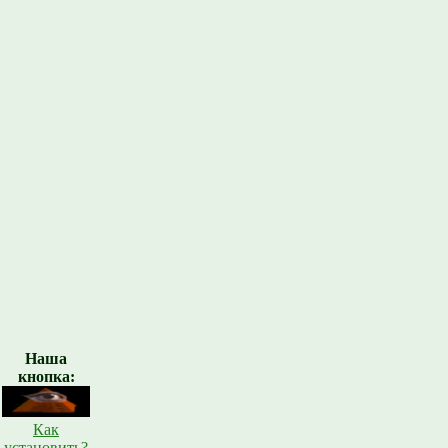
Наша
кнопка:
Как
установить?