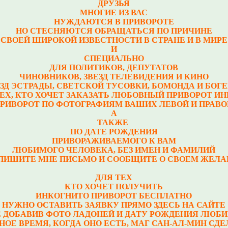
ДРУЗЬЯ
МНОГИЕ ИЗ ВАС
НУЖДАЮТСЯ В ПРИВОРОТЕ
НО СТЕСНЯЮТСЯ ОБРАЩАТЬСЯ ПО ПРИЧИНЕ
СВОЕЙ ШИРОКОЙ ИЗВЕСТНОСТИ В СТРАНЕ И В МИРЕ
И
СПЕЦИАЛЬНО
ДЛЯ ПОЛИТИКОВ, ДЕПУТАТОВ
ЧИНОВНИКОВ, ЗВЕЗД ТЕЛЕВИДЕНИЯ И КИНО
ЕЗД ЭСТРАДЫ, СВЕТСКОЙ ТУСОВКИ, БОМОНДА И БОГ
ТЕХ, КТО ХОЧЕТ ЗАКАЗАТЬ ЛЮБОВНЫЙ ПРИВОРОТ И
РИВОРОТ ПО ФОТОГРАФИЯМ ВАШИХ ЛЕВОЙ И ПРАВО
А
ТАКЖЕ
ПО ДАТЕ РОЖДЕНИЯ
ПРИВОРАЖИВАЕМОГО К ВАМ
ЛЮБИМОГО ЧЕЛОВЕКА, БЕЗ ИМЕН И ФАМИЛИЙ
ПИШИТЕ МНЕ ПИСЬМО И СООБЩИТЕ О СВОЕМ ЖЕЛА
ДЛЯ ТЕХ
КТО ХОЧЕТ ПОЛУЧИТЬ
ИНКОГНИТО ПРИВОРОТ БЕСПЛАТНО
НУЖНО ОСТАВИТЬ ЗАЯВКУ ПРЯМО ЗДЕСЬ НА САЙТЕ
 ДОБАВИВ ФОТО ЛАДОНЕЙ И ДАТУ РОЖДЕНИЯ ЛЮБ
НОЕ ВРЕМЯ, КОГДА ОНО ЕСТЬ, МАГ САН-АЛ-МИН СД