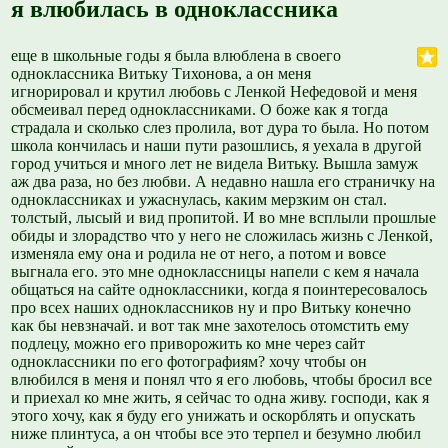
я влюбилась в одноклассника
еще в школьные годы я была влюблена в своего
одноклассника Витьку Тихонова, а он меня
игнорировал и крутил любовь с Ленкой Нефедовой и меня
обсмеивал перед одноклассниками. О боже как я тогда
страдала и сколько слез пролила, вот дура то была. Но потом
школа кончилась и наши пути разошлись, я уехала в другой
город учиться и много лет не видела Витьку. Вышла замуж
аж два раза, но без любви. А недавно нашла его страничку на
одноклассниках и ужаснулась, каким мерзким он стал.
толстый, лысый и вид пропитой. И во мне всплыли прошлые
обиды и злорадство что у него не сложилась жизнь с Ленкой,
изменяла ему она и родила не от него, а потом и вовсе
выгнала его. это мне одноклассницы напели с кем я начала
общаться на сайте одноклассники, когда я поинтересовалось
про всех наших одноклассников ну и про Витьку конечно
как бы невзначай. и вот так мне захотелось отомстить ему
подлецу, можно его приворожить ко мне через сайт
одноклассники по его фотографиям? хочу чтобы он
влюбился в меня и понял что я его любовь, чтобы бросил все
и приехал ко мне жить, я сейчас то одна живу. господи, как я
этого хочу, как я буду его унижать и оскорблять и опускать
ниже плинтуса, а он чтобы все это терпел и безумно любил