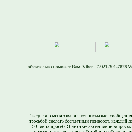
7
Viber +7-921-301-
Ежедневно меня заваливают письмами, сообщения
просьбой сделать бесплатный приворот, каждый д
-50 таких просьб. Я не отвечаю на такие запросы,
времени, я очень занят работой и на общение п